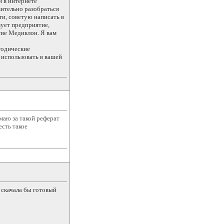
и в интернете
вительно разобраться
ти, советую написать в
вует предприятие,
тие Медиклон. Я вам
тодические
использовать в вашей
маю за такой реферат
есть такое
 скачала бы готовый