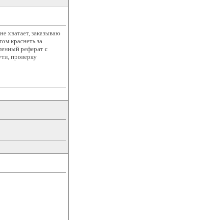
не хватает, заказываю
том краснеть за
ленный реферат с
ути, проверку