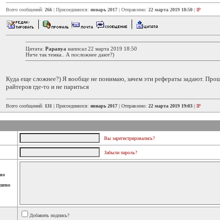
Всего сообщений:
266
| Присоединился:
январь 2017
| Отправлено:
22 марта 2019 18:50
|
IP
Цитата:
Papanya
написал 22 марта 2019 18:50
Ниче так темка.. А посложнее дают?)
Куда еще сложнее?) Я вообще не понимаю, зачем эти рефераты задают. Прощ
райтеров где-то и не париться
Всего сообщений:
131
| Присоединился:
январь 2017
| Отправлено:
22 марта 2019 19:03
|
IP
Вы зарегистрировались?
Забыли пароль?
но
шено
Добавить подпись?