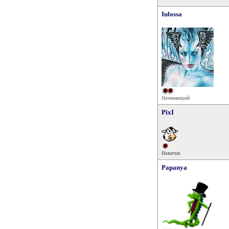
Iulossa
Начинающий
PixI
Новичок
Papanya