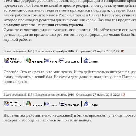
Тематика реферата довольно простая, ведь информации о типировании кров
предостаточно. Только не качайте просто реферат с интернета, лучше дейст
во всем самостоятельно, ведь эта тема пригодится в будущем, я уверен. Кста
вашей работе о том, что у нас в России, а точне в Санкт Петербурге, сущест
которое производит реагенты для типирования крови. Называется предприя
ссылочку оставлю -
внешняя ссылка удалена
Сможете самостоятельно посмотреть все, почитать. На сайте кстати есть ме
рекомендации по применению реагентов, и эту информацию можно было бы 
научной работе.
Всего сообщений:
140
| Присоединился:
декабрь 2016
| Отправлено:
27 марта 2018 2:23
|
IP
Спасибо. Это как раз то, что мне нужно. Инфа действительно интересная, ду
смогу получить высший бал. На самом деле даже не знал, что у нас в Питере 
производство.
Всего сообщений:
137
| Присоединился:
декабрь 2016
| Отправлено:
27 марта 2018 22:24
|
IP
Да, тематика действительно несложная)) я бы как прилежная ученица просто
реферат и вообще не парилась бы по этому поводу.