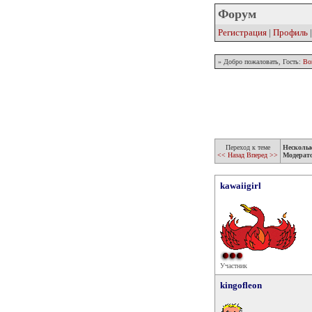
Форум
Регистрация
|
Профиль
» Добро пожаловать, Гость:
Во
Переход к теме
Несколь
<< Назад
Вперед >>
Модерат
kawaiigirl
Участник
kingofleon