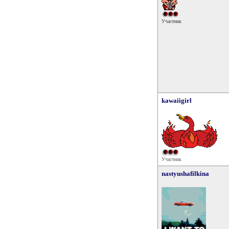
Участник
kawaiigirl
Участник
nastyushafilkina