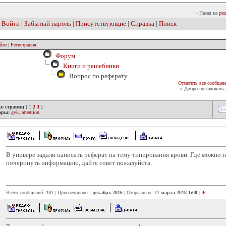
» Назад на
реш
|
Войти
|
Забытый пароль
|
Присутствующие
|
Справка
|
Поиск
йти
|
Регистрация
Форум
Книги и решебники
Вопрос по реферату
Отметить все сообщен
» Добро пожаловать 
ко страниц
[
1
2
3
]
оры:
gvk
,
attention
В универе задали написать реферат на тему типирования крови. Где можно 
почерпнуть информацию, дайте совет пожалуйста.
Всего сообщений:
137
| Присоединился:
декабрь 2016
| Отправлено:
27 марта 2018 1:00
|
IP