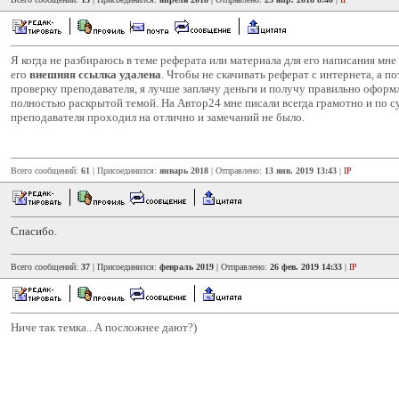
Я когда не разбираюсь в теме реферата или материала для его написания мне 
его
внешняя ссылка удалена
. Чтобы не скачивать реферат с интернета, а по
проверку преподавателя, я лучше заплачу деньги и получу правильно оформ
полностью раскрытой темой. На Автор24 мне писали всегда грамотно и по с
преподавателя проходил на отлично и замечаний не было.
Всего сообщений:
61
| Присоединился:
январь 2018
| Отправлено:
13 янв. 2019 13:43
|
IP
Спасибо.
Всего сообщений:
37
| Присоединился:
февраль 2019
| Отправлено:
26 фев. 2019 14:33
|
IP
Ниче так темка.. А посложнее дают?)