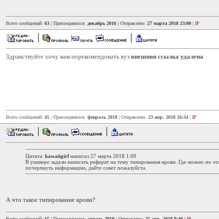
Всего сообщений:
63
| Присоединился:
декабрь 2016
| Отправлено:
27 марта 2018 23:00
|
IP
Здравствуйте хочу вам порекомендовать вуз
внешняя ссылка удалена
.
Всего сообщений:
45
| Присоединился:
февраль 2018
| Отправлено:
23 апр. 2018 16:34
|
IP
Цитата:
kawaiigirl
написал 27 марта 2018 1:00
В универе задали написать реферат на тему типирования крови. Где можно по э
почерпнуть информацию, дайте совет пожалуйста.
А что такое типирование крови?
Всего сообщений:
15
| Присоединился:
апрель 2018
| Отправлено:
25 апр. 2018 8:40
|
IP