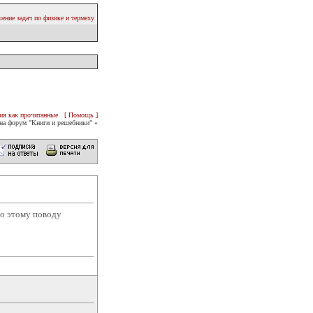
ение задач по физике и термеху
ия как прочитанные
[ Помощь ]
на форум "Книги и решебники" «
по этому поводу