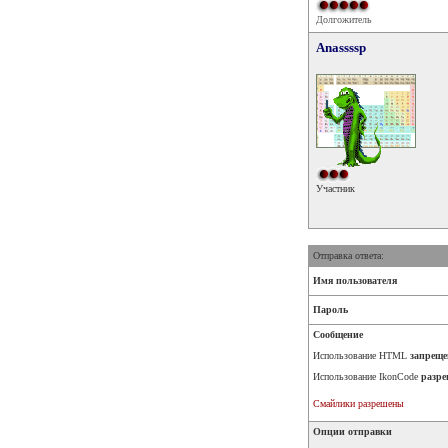
Долгожитель
Anassssp
Участник
Отправка ответа:
Имя пользователя
Пароль
Сообщение
Использование HTML
запреще
Использование IkonCode
разре
Смайлики разрешены
Опции отправки